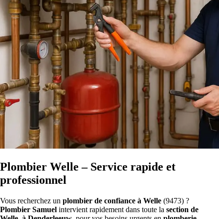
Plombier Welle – Service rapide et
professionnel
Vous recherchez un
plombier de confiance à Welle
(9473) ?
Plombier Samuel
intervient rapidement dans toute la
section de
Welle, à Denderleeuw
, pour vos besoins urgents en
plomberie