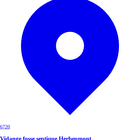
6720
Vidange fosse septique Herbeumont