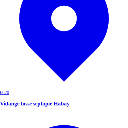
6670
Vidange fosse septique Habay