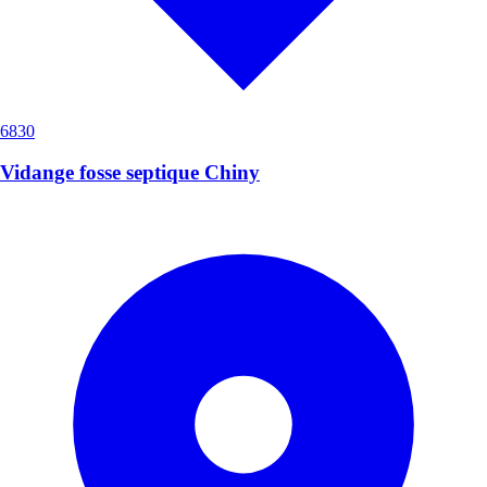
6830
Vidange fosse septique Chiny