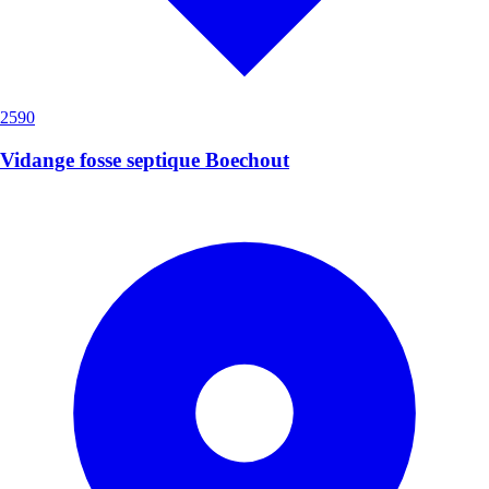
2590
Vidange fosse septique Boechout