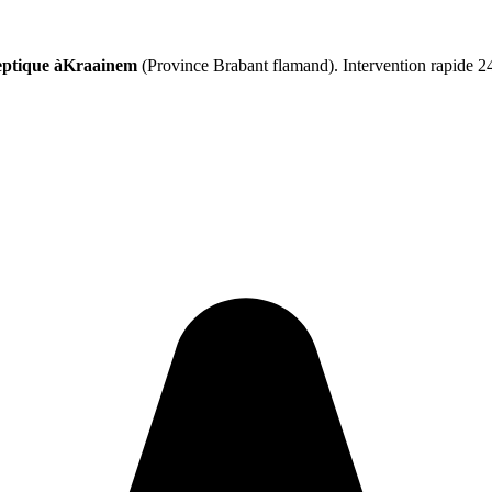
septique àKraainem
(Province Brabant flamand). Intervention rapide 24