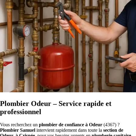
Plombier Odeur – Service rapide et
professionnel
Vous recherchez un
plombier de confiance à Odeur
(4367) ?
Plombier Samuel
intervient rapidement dans toute la
section de
Odeur, à Crisnée
, pour vos besoins urgents en
plomberie sanitaire
.