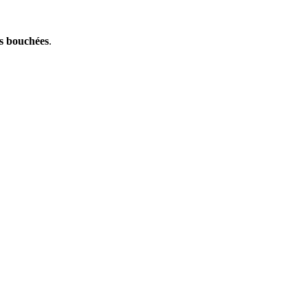
ns bouchées
.