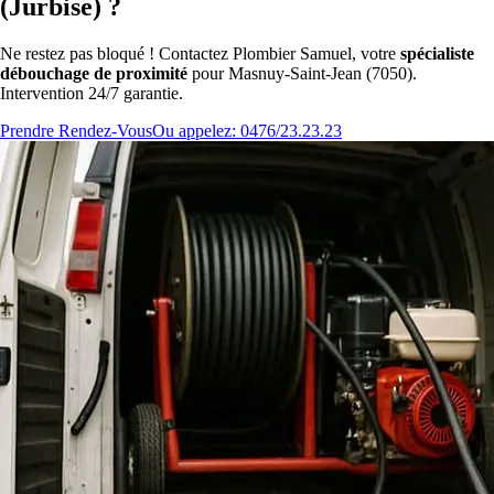
(Jurbise) ?
Ne restez pas bloqué ! Contactez Plombier Samuel, votre
spécialiste
débouchage de proximité
pour Masnuy-Saint-Jean (7050).
Intervention 24/7 garantie.
Prendre Rendez-Vous
Ou appelez: 0476/23.23.23