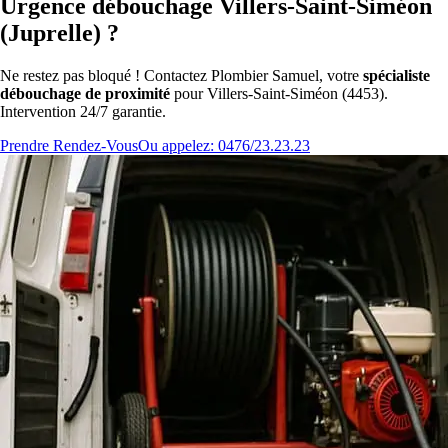
Urgence débouchage Villers-Saint-Siméon
(Juprelle) ?
Ne restez pas bloqué ! Contactez Plombier Samuel, votre
spécialiste
débouchage de proximité
pour Villers-Saint-Siméon (4453).
Intervention 24/7 garantie.
Prendre Rendez-Vous
Ou appelez: 0476/23.23.23