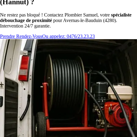
(Hannut) ?
Ne restez pas bloqué ! Contactez Plombier Samuel, votre
spécialiste
débouchage de proximité
pour Avernas-le-Bauduin (4280).
Intervention 24/7 garantie.
Prendre Rendez-Vous
Ou appelez: 0476/23.23.23