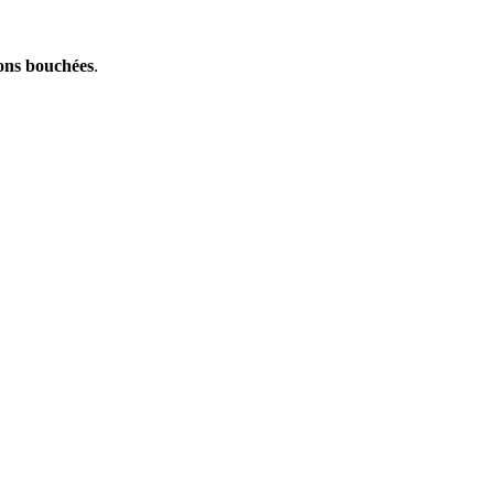
ions bouchées
.