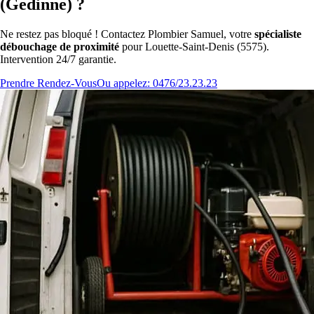
(Gedinne) ?
Ne restez pas bloqué ! Contactez Plombier Samuel, votre
spécialiste
débouchage de proximité
pour Louette-Saint-Denis (5575).
Intervention 24/7 garantie.
Prendre Rendez-Vous
Ou appelez: 0476/23.23.23