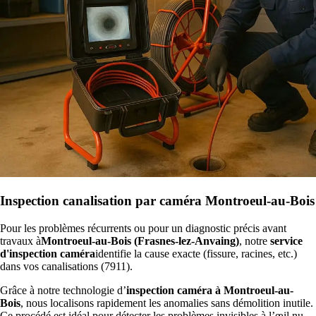
Inspection canalisation par caméra Montroeul-au-Bois
Pour les problèmes récurrents ou pour un diagnostic précis avant
travaux à
Montroeul-au-Bois (Frasnes-lez-Anvaing)
, notre
service
d'inspection caméra
identifie la cause exacte (fissure, racines, etc.)
dans vos canalisations (7911).
Grâce à notre technologie d’
inspection caméra à Montroeul-au-
Bois
, nous localisons rapidement les anomalies sans démolition inutile.
Ce procédé est idéal pour détecter les problèmes invisibles à l’œil nu,