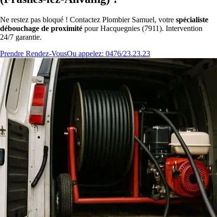
Ne restez pas bloqué ! Contactez Plombier Samuel, votre
spécialiste
débouchage de proximité
pour Hacquegnies (7911). Intervention
24/7 garantie.
Prendre Rendez-Vous
Ou appelez: 0476/23.23.23