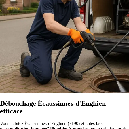
Débouchage Écaussinnes-d'Enghien
efficace
Vous habitez Écaussinnes-d'Enghien (7190) et faites face à
une
canalisation bouchée
?
Plombier Samuel
est votre solution locale