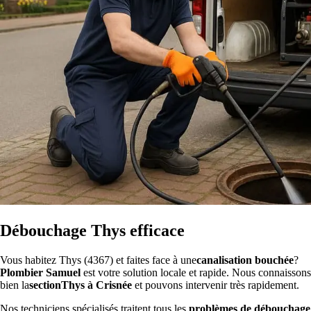
Débouchage Thys efficace
Vous habitez Thys (4367) et faites face à une
canalisation bouchée
?
Plombier Samuel
est votre solution locale et rapide. Nous connaissons
bien la
sectionThys à Crisnée
et pouvons intervenir très rapidement.
Nos techniciens spécialisés traitent tous les
problèmes de débouchage