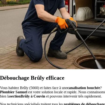
Débouchage Brûly efficace
Vous habitez Brûly (5660) et faites face à une
canalisation bouchée
?
Plombier Samuel
est votre solution locale et rapide. Nous connaissons
bien la
sectionBrûly à Couvin
et pouvons intervenir très rapidement.
Nos techniciens spécialisés traitent tous les
problèmes de débouchage