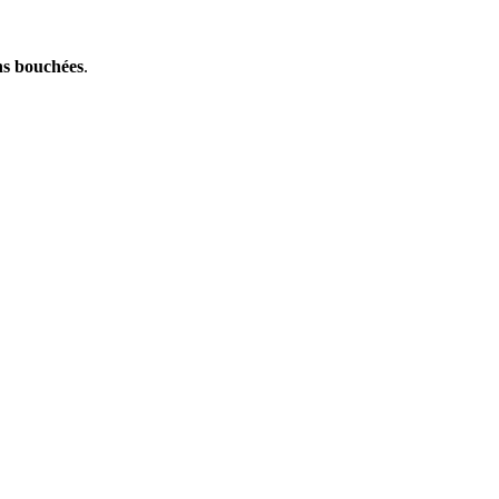
ns bouchées
.