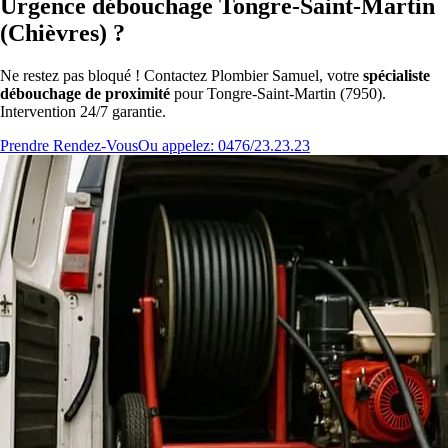
Urgence débouchage Tongre-Saint-Martin
(Chièvres) ?
Ne restez pas bloqué ! Contactez Plombier Samuel, votre
spécialiste
débouchage de proximité
pour Tongre-Saint-Martin (7950).
Intervention 24/7 garantie.
Prendre Rendez-Vous
Ou appelez: 0476/23.23.23