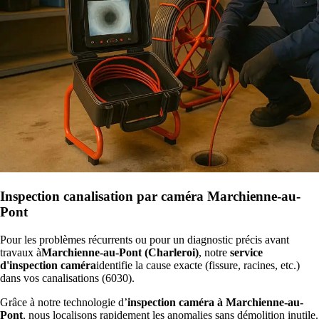
Inspection canalisation par caméra Marchienne-au-
Pont
Pour les problèmes récurrents ou pour un diagnostic précis avant
travaux à
Marchienne-au-Pont (Charleroi)
, notre
service
d'inspection caméra
identifie la cause exacte (fissure, racines, etc.)
dans vos canalisations (6030).
Grâce à notre technologie d’
inspection caméra à Marchienne-au-
Pont
, nous localisons rapidement les anomalies sans démolition inutile.