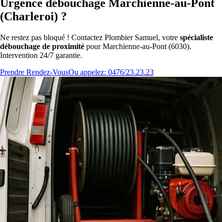
Urgence débouchage Marchienne-au-Pont
(Charleroi) ?
Ne restez pas bloqué ! Contactez Plombier Samuel, votre
spécialiste
débouchage de proximité
pour Marchienne-au-Pont (6030).
Intervention 24/7 garantie.
Prendre Rendez-Vous
Ou appelez: 0476/23.23.23