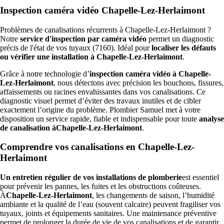
Inspection caméra vidéo Chapelle-Lez-Herlaimont
Problèmes de canalisations récurrents à Chapelle-Lez-Herlaimont ?
Notre
service d'inspection par caméra vidéo
permet un diagnostic
précis de l'état de vos tuyaux (7160). Idéal pour
localiser les défauts
ou vérifier une installation à Chapelle-Lez-Herlaimont
.
Grâce à notre technologie d’
inspection caméra vidéo à Chapelle-
Lez-Herlaimont
, nous détectons avec précision les bouchons, fissures,
affaissements ou racines envahissantes dans vos canalisations. Ce
diagnostic visuel permet d’éviter des travaux inutiles et de cibler
exactement l’origine du problème. Plombier Samuel met à votre
disposition un service rapide, fiable et indispensable pour toute
analyse
de canalisation àChapelle-Lez-Herlaimont
.
Comprendre vos canalisations en Chapelle-Lez-
Herlaimont
Un entretien régulier de vos installations de plomberie
est essentiel
pour prévenir les pannes, les fuites et les obstructions coûteuses.
À
Chapelle-Lez-Herlaimont
, les changements de saison, l’humidité
ambiante et la qualité de l’eau (souvent calcaire) peuvent fragiliser vos
tuyaux, joints et équipements sanitaires. Une maintenance préventive
permet de prolonger la durée de vie de vos canalisations et de garantir