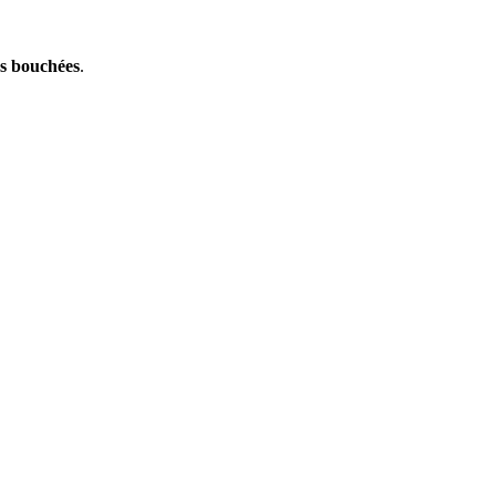
ns bouchées
.