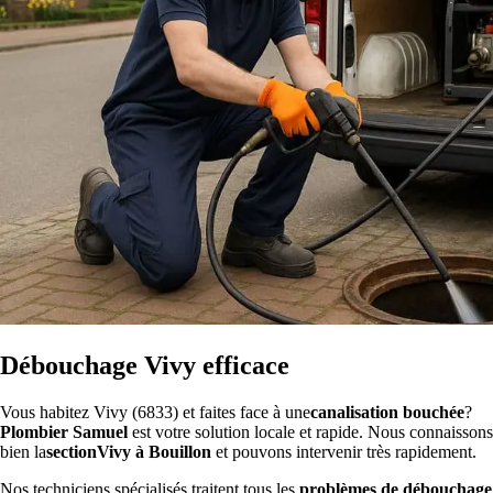
Débouchage Vivy efficace
Vous habitez Vivy (6833) et faites face à une
canalisation bouchée
?
Plombier Samuel
est votre solution locale et rapide. Nous connaissons
bien la
sectionVivy à Bouillon
et pouvons intervenir très rapidement.
Nos techniciens spécialisés traitent tous les
problèmes de débouchage