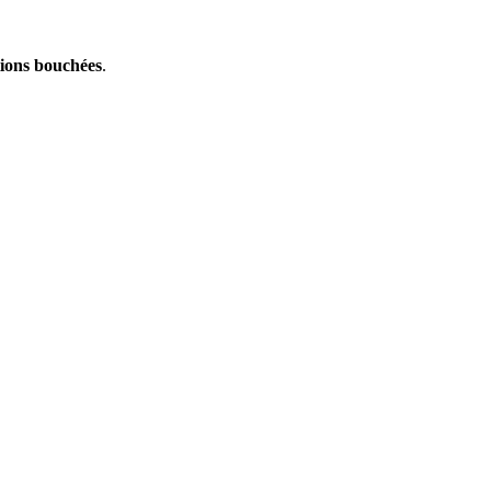
tions bouchées
.