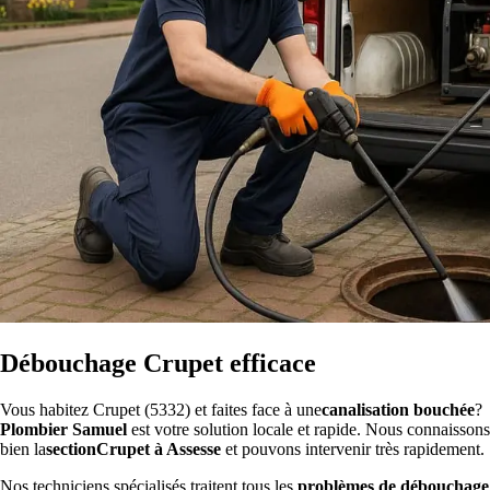
Débouchage Crupet efficace
Vous habitez Crupet (5332) et faites face à une
canalisation bouchée
?
Plombier Samuel
est votre solution locale et rapide. Nous connaissons
bien la
sectionCrupet à Assesse
et pouvons intervenir très rapidement.
Nos techniciens spécialisés traitent tous les
problèmes de débouchage