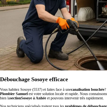
Débouchage Sosoye efficace
Vous habitez Sosoye (5537) et faites face à une
canalisation bouchée
?
Plombier Samuel
est votre solution locale et rapide. Nous connaissons
bien la
sectionSosoye à Anhée
et pouvons intervenir très rapidement.
Nos techniciens spécialisés traitent tous les
problèmes de débouchage