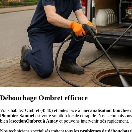
Débouchage Ombret efficace
Vous habitez Ombret (4540) et faites face à une
canalisation bouchée
?
Plombier Samuel
est votre solution locale et rapide. Nous connaissons
bien la
sectionOmbret à Amay
et pouvons intervenir très rapidement.
Nos techniciens spécialisés traitent tous les
problèmes de débouchage