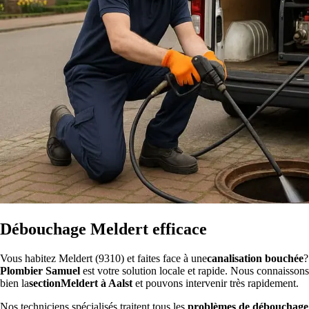
Débouchage Meldert efficace
Vous habitez Meldert (9310) et faites face à une
canalisation bouchée
?
Plombier Samuel
est votre solution locale et rapide. Nous connaissons
bien la
sectionMeldert à Aalst
et pouvons intervenir très rapidement.
Nos techniciens spécialisés traitent tous les
problèmes de débouchage